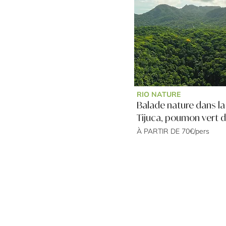
RIO NATURE
Balade nature dans la
Tijuca, poumon vert d
À PARTIR DE 70€/pers
Voyagez Rio
Nous sommes une agence
francophone spécialisée dans
les séjours et excursions au