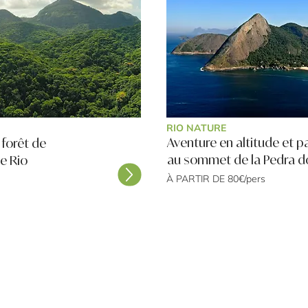
RIO NATURE
Aventure en altitude et 
 forêt de
au sommet de la Pedra d
e Rio
À PARTIR DE 80€/pers
Rencontrez-nous
À propos
Agence VOYAGEZ RIO
Qui sommes-nous ?
CNPJ 23.541.749/0001-41
Notre conciergerie
Praça João Pessoa, 9, LAPA - RJ
Notre blog