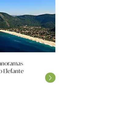
panoramas
o Elefante
Nos activités
Corcovado
Favela Rocinha
Petite Afrique