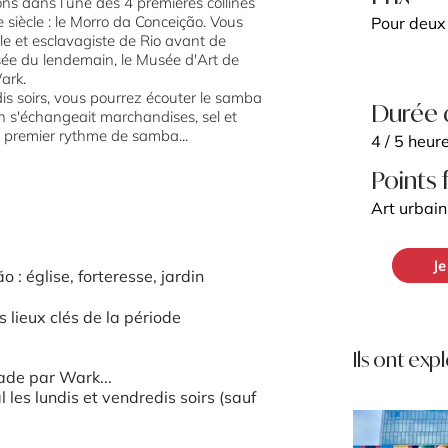
s dans l’une des 4 premières collines
 siècle : le Morro da Conceição. Vous
Pour deux
ale et esclavagiste de Rio avant de
sée du lendemain, le Musée d'Art de
ark.
dis soirs, vous pourrez écouter le samba
Durée 
on s'échangeait marchandises, sel et
le premier rythme de samba...
4 / 5 heur
Points 
Art urbain
Je
 : église, forteresse, jardin
s lieux clés de la période
Ils ont exp
çade par Wark...
les lundis et vendredis soirs (sauf