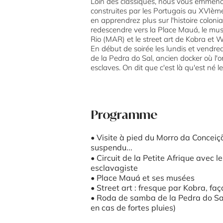
Loin des classiques, nous vous emmenon
construites par les Portugais au XVIème
en apprendrez plus sur l'histoire coloni
redescendre vers la Place Mauá, le mu
Rio (MAR) et le street art de Kobra et W
En début de soirée les lundis et vendre
de la Pedra do Sal, ancien docker où l'
esclaves. On dit que c'est là qu'est né 
Programme
•
Visite à pied du Morro da Conceição
suspendu...
•
Circuit de la Petite Afrique avec le
esclavagiste
•
Place Mauá et ses musées
•
Street art : fresque par Kobra, fa
•
Roda de samba de la Pedra do Sal 
en cas de fortes pluies)